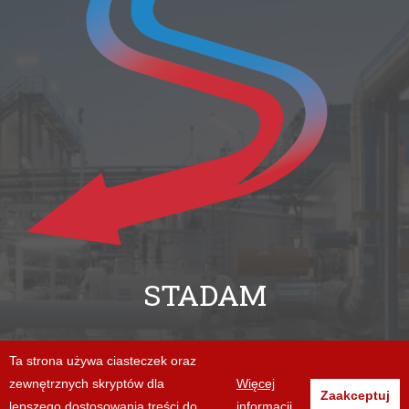
STADAM
+48 94 312 06 86
Ta strona używa ciasteczek oraz
zewnętrznych skryptów dla
Więcej
biuro@stadam.pl
Zaakceptuj
lepszego dostosowania treści do
informacji