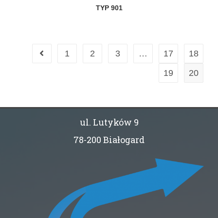
TYP 901
1
2
3
…
17
18
19
20
ul. Lutyków 9
78-200 Białogard