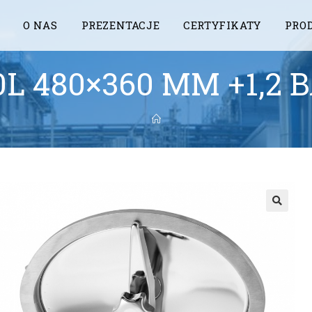
O NAS
PREZENTACJE
CERTYFIKATY
PRO
0L 480×360 MM +1,2 