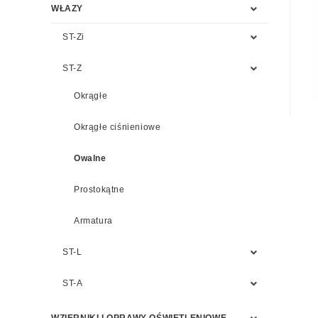
WŁAZY
ST-Zi
ST-Z
Okrągłe
Okrągłe ciśnieniowe
Owalne
Prostokątne
Armatura
ST-L
ST-A