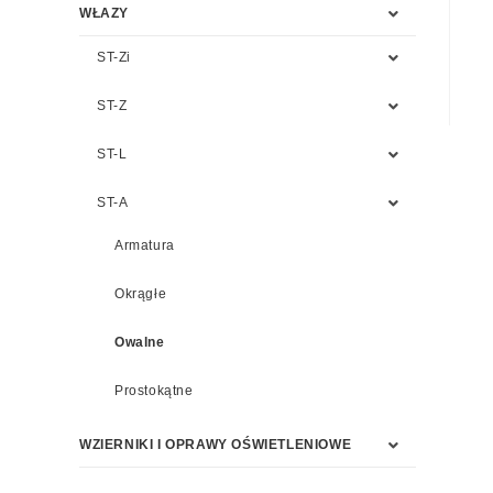
WŁAZY
ST-Zi
ST-Z
ST-L
ST-A
Armatura
Okrągłe
Owalne
Prostokątne
WZIERNIKI I OPRAWY OŚWIETLENIOWE