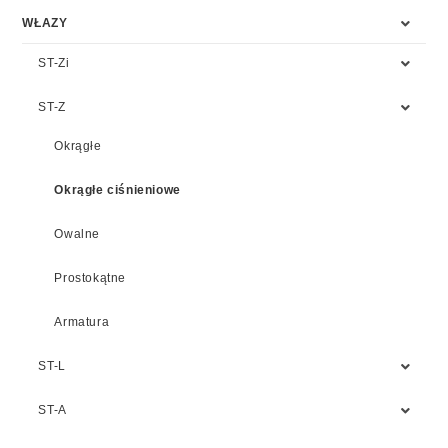
WŁAZY
ST-Zi
ST-Z
Okrągłe
Okrągłe ciśnieniowe
Owalne
Prostokątne
Armatura
ST-L
ST-A