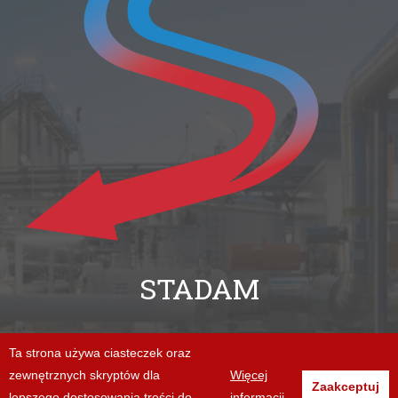
STADAM
+48 94 312 06 86
Ta strona używa ciasteczek oraz
zewnętrznych skryptów dla
Więcej
biuro@stadam.pl
Zaakceptuj
lepszego dostosowania treści do
informacji