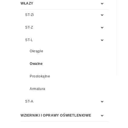
WŁAZY
ST-Zi
ST-Z
ST-L
Okrągłe
Owalne
Prostokątne
Armatura
ST-A
WZIERNIKI I OPRAWY OŚWIETLENIOWE