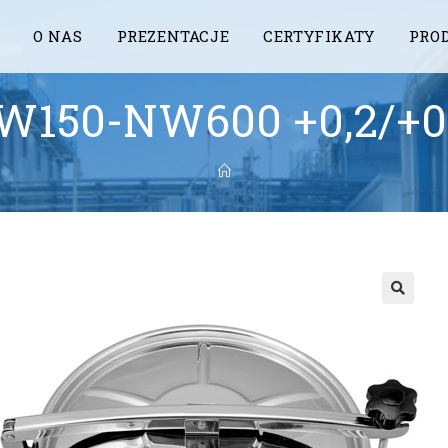
O NAS
PREZENTACJE
CERTYFIKATY
PRO
W150-NW600 +0,2/+0