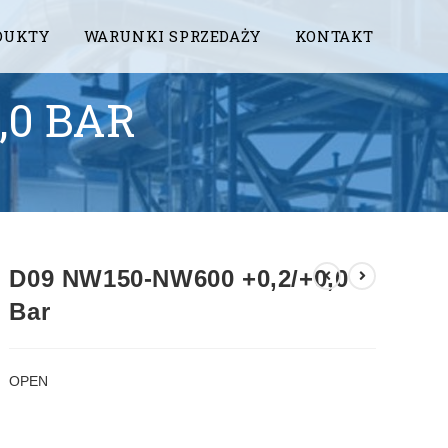
DUKTY
WARUNKI SPRZEDAŻY
KONTAKT
,0 BAR
D09 NW150-NW600 +0,2/+0,0
Bar
OPEN