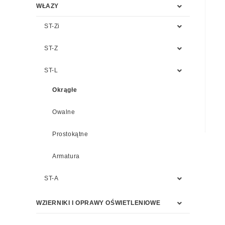
WŁAZY
ST-Zi
ST-Z
ST-L
Okrągłe
Owalne
Prostokątne
Armatura
ST-A
WZIERNIKI I OPRAWY OŚWIETLENIOWE