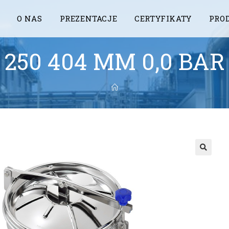
O NAS
PREZENTACJE
CERTYFIKATY
PRO
250 404 MM 0,0 BAR