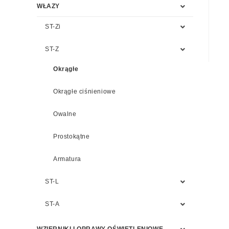
WŁAZY
ST-Zi
ST-Z
Okrągłe
Okrągłe ciśnieniowe
Owalne
Prostokątne
Armatura
ST-L
ST-A