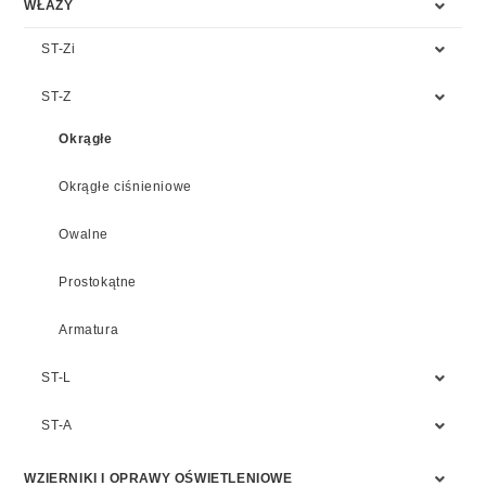
WŁAZY
ST-Zi
ST-Z
Okrągłe
Okrągłe ciśnieniowe
Owalne
Prostokątne
Armatura
ST-L
ST-A
WZIERNIKI I OPRAWY OŚWIETLENIOWE