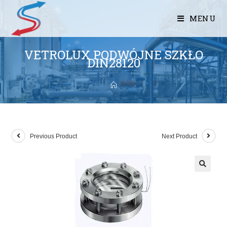
MENU
VETROLUX PODWÓJNE SZKŁO
DIN28120
Previous Product
Next Product