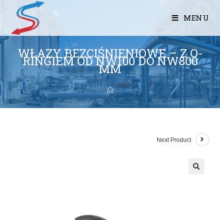
MENU
WŁAZY BEZCIŚNIENIOWE – Z O-
RINGIEM OD NW100 DO NW800
MM
Next Product