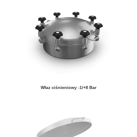
Właz ciśnieniowy -1/+8 Bar