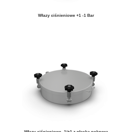
Włazy ciśnieniowe +1 -1 Bar
Włazy ciśnieniowe -1/+1 z płaską pokrywą