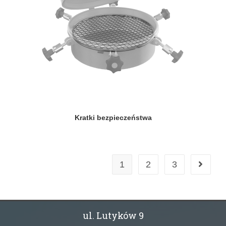
Kratki bezpieczeństwa
1
2
3
ul. Lutyków 9