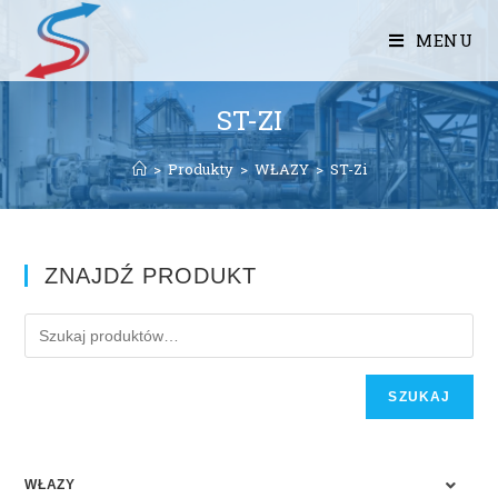
MENU
ST-ZI
>
Produkty
>
WŁAZY
>
ST-Zi
ZNAJDŹ PRODUKT
SZUKAJ
WŁAZY