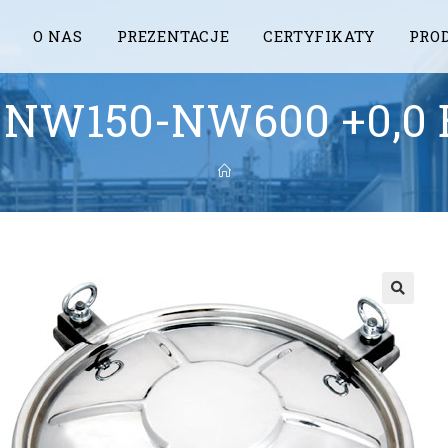
O NAS
PREZENTACJE
CERTYFIKATY
PRO
 NW150-NW600 +0,0