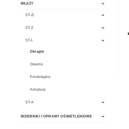
WŁAZY
ST-Zi
ST-Z
ST-L
Okrągłe
Owalne
Prostokątne
Armatura
ST-A
WZIERNIKI I OPRAWY OŚWIETLENIOWE