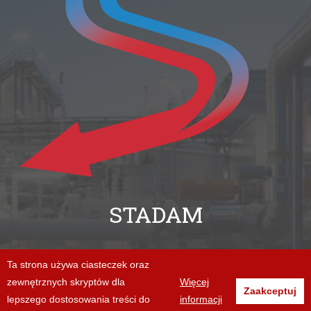
STADAM
+48 94 312 06 86
Ta strona używa ciasteczek oraz
zewnętrznych skryptów dla
Więcej
biuro@stadam.pl
Zaakceptuj
lepszego dostosowania treści do
informacji